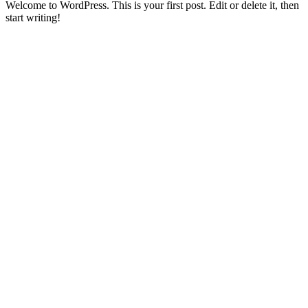
Welcome to WordPress. This is your first post. Edit or delete it, then
start writing!
Rehabilitacja Wrocław i okolice
mgr Marta Bednarz-Kaczmarek
tel.:
691 266 162